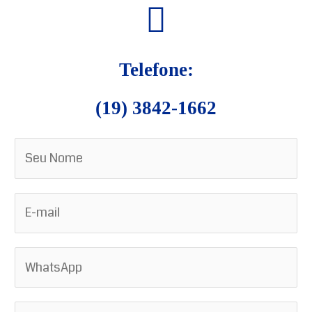
Telefone:
(19) 3842-1662
N
o
m
E
e
-
*
m
W
a
h
i
a
l
A